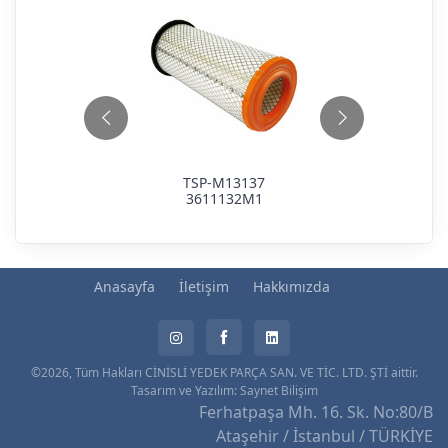
TSP-M13137
3611132M1
Anasayfa
İletişim
Hakkımızda
©2026, Tüm Hakları CİNİSLİ YEDEK PARÇA SAN. VE TİC. LTD. ŞTİ aittir.
Tasarım ve Yazılım:
Saynet Bilişim
Ferhatpaşa Mh. 16. Sk. No:80/B
Ataşehir / İstanbul / TÜRKİYE