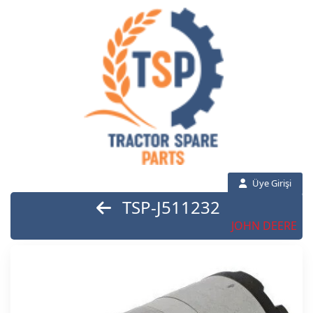
Üye Girişi
TSP-J511232
JOHN DEERE