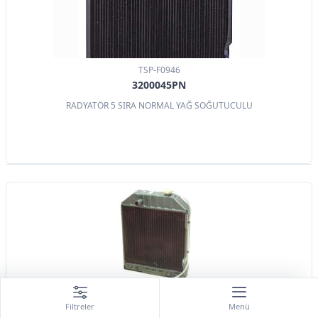
TSP-F0946
3200045PN
RADYATÖR 5 SIRA NORMAL YAĞ SOĞUTUCULU
TSP-F0947
Filtreler
Menü
83993346