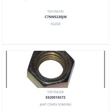
TSP-F56195
C7NN5230JM
EGZOZ
TSP-F56258
E620016S72
JANT CIVATA SOMUNU