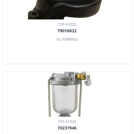
TSP-A1025
79016822
SU POMPASI
TSP-A1026
70237946