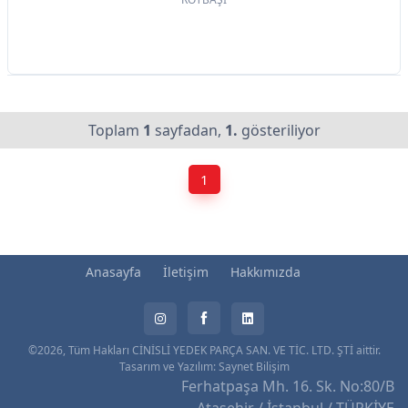
Toplam
1
sayfadan,
1.
gösteriliyor
1
Anasayfa
İletişim
Hakkımızda
©2026, Tüm Hakları CİNİSLİ YEDEK PARÇA SAN. VE TİC. LTD. ŞTİ aittir.
Tasarım ve Yazılım:
Saynet Bilişim
Ferhatpaşa Mh. 16. Sk. No:80/B
Ataşehir / İstanbul / TÜRKİYE