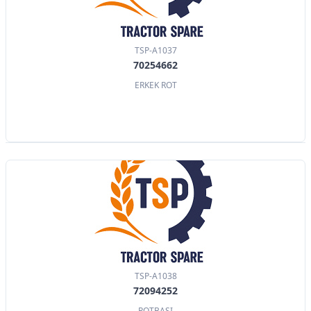
TSP-A1037
70254662
ERKEK ROT
TSP-A1038
72094252
ROTBAŞI