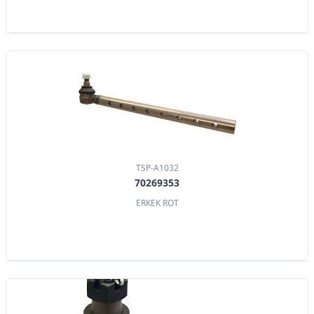
TSP-A1032
70269353
ERKEK ROT