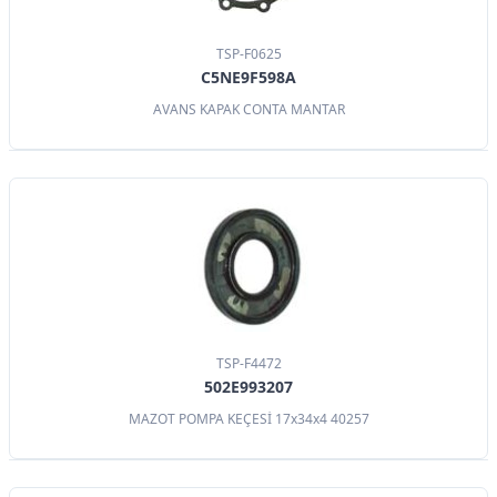
TSP-F0625
C5NE9F598A
AVANS KAPAK CONTA MANTAR
TSP-F4472
502E993207
MAZOT POMPA KEÇESİ 17x34x4 40257