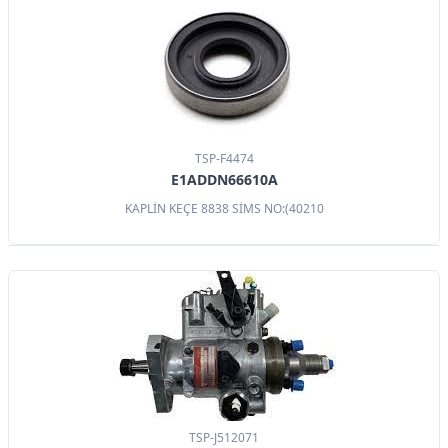
TSP-F4474
E1ADDN66610A
KAPLİN KEÇE 8838 SİMS NO:(40210
TSP-J512071