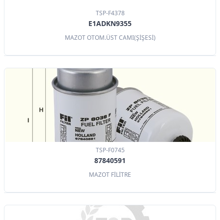
TSP-F4378
E1ADKN9355
MAZOT OTOM.ÜST CAMI(ŞİŞESİ)
TSP-F0745
87840591
MAZOT FİLİTRE