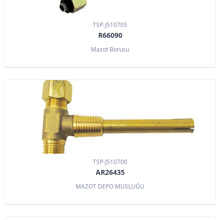
TSP-J510705
R66090
Mazot Borusu
TSP-J510700
AR26435
MAZOT DEPO MUSLUĞU