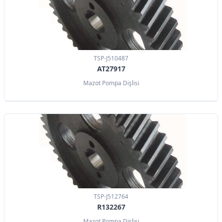
TSP-J510487
AT27917
Mazot Pompa Dişlisi
TSP-J512764
R132267
Mazot Pompa Dişlisi