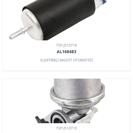
TSP-J510718
AL168483
ELEKTRİKLİ MAZOT OTOMATİĞİ
TSP-J510719