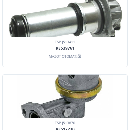
TSP-J513411
RE539761
MAZOT OTOMATİĞİ
TSP-J513870
RE517230