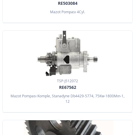
RE503084
Mazot Pompası 4Cyl.
TSP-J512072
RE67562
Mazot Pompası Komple, Stanadyne Db4429-5774, 75Kw-1800Mın-1,
12