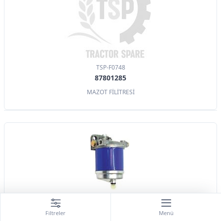
TSP-F0748
87801285
MAZOT FİLİTRESİ
TSP-F0782
Filtreler
Menü
C5NE9165C